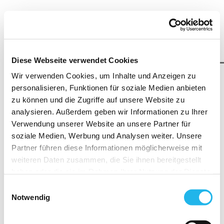
Diese Webseite verwendet Cookies
Wir verwenden Cookies, um Inhalte und Anzeigen zu
personalisieren, Funktionen für soziale Medien anbieten
Video abspielen
zu können und die Zugriffe auf unsere Website zu
Ganzes Video abspielen
analysieren. Außerdem geben wir Informationen zu Ihrer
Verwendung unserer Website an unsere Partner für
soziale Medien, Werbung und Analysen weiter. Unsere
Partner führen diese Informationen möglicherweise mit
weiteren Daten zusammen, die Sie ihnen bereitgestellt
haben oder die sie im Rahmen Ihrer Nutzung der Dienste
gesammelt haben.
Einwilligungsauswahl
Zum Seiteninhalt
Indem Sie auf "Cookies zulassen" klicken, willigen Sie
Notwendig
zugleich gemäß Art. 49 Abs.1 S.1 lit. a) DS-GVO ein,
dass Ihre Daten in die USA übermittelt werden. Gemäß